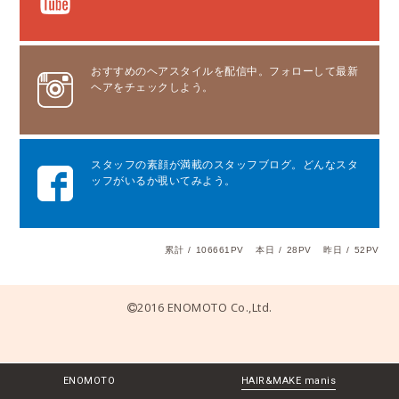
おすすめのヘアスタイルを配信中。フォローして最新
ヘアをチェックしよう。
スタッフの素顔が満載のスタッフブログ。どんなスタ
ッフがいるか覗いてみよう。
累計
/
106661PV
本日
/
28PV
昨日
/
52PV
2016 ENOMOTO Co.,Ltd.
ENOMOTO
HAIR&MAKE manis