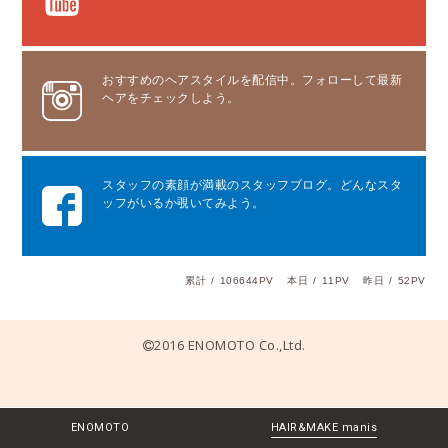
おすすめのヘアスタイルを配信中。フォローして最新
ヘアをチェックしよう。
スタッフの素顔が満載のスタッフブログ。どんなスタ
ッフがいるか覗いてみよう。
累計
/
106644PV
本日
/
11PV
昨日
/
52PV
2016 ENOMOTO Co.,Ltd.
ENOMOTO
HAIR&MAKE manis