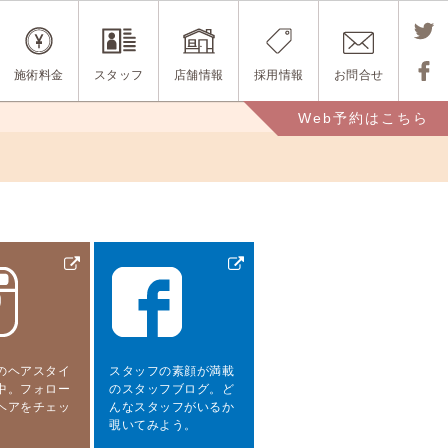
Tweet
施術料金
スタッフ
店舗情報
採用情報
お問合せ
する
Share
Web予約はこちら
する
のヘアスタイ
スタッフの素顔が満載
中。フォロー
のスタッフブログ。ど
ヘアをチェッ
んなスタッフがいるか
。
覗いてみよう。