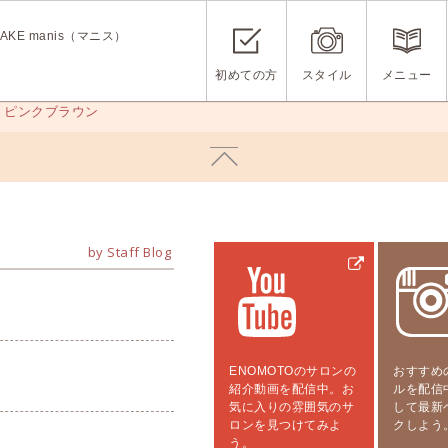
KE manis（マニス）
初めての方
スタイル
メニュー
>
ピンクブラウン
by Staff Blog
ENOMOTOのサロンの
おすすめ
紹介動画を配信中。お
ルを配信
気に入りの雰囲気のサ
して最新
ロンを見つけてみよ
クしよう
う。