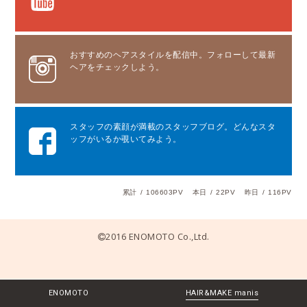
おすすめのヘアスタイルを配信中。フォローして最新
ヘアをチェックしよう。
スタッフの素顔が満載のスタッフブログ。どんなスタ
ッフがいるか覗いてみよう。
累計
/
106603PV
本日
/
22PV
昨日
/
116PV
2016 ENOMOTO Co.,Ltd.
ENOMOTO
HAIR&MAKE manis