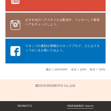
おすすめのヘアスタイルを配信中。フォローして最新
ヘアをチェックしよう。
スタッフの素顔が満載のスタッフブログ。どんなスタ
ッフがいるか覗いてみよう。
累計
/
106753PV
本日
/
12PV
昨日
/
70PV
2016 ENOMOTO Co.,Ltd.
ENOMOTO
HAIR&MAKE manis