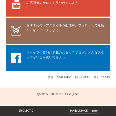
の雰囲気のサロンを見つけてみよう。
おすすめのヘアスタイルを配信中。フォローして最新
ヘアをチェックしよう。
スタッフの素顔が満載のスタッフブログ。どんなスタ
ッフがいるか覗いてみよう。
累計
/
106718PV
本日
/
47PV
昨日
/
38PV
2016 ENOMOTO Co.,Ltd.
ENOMOTO
HAIR&MAKE manis