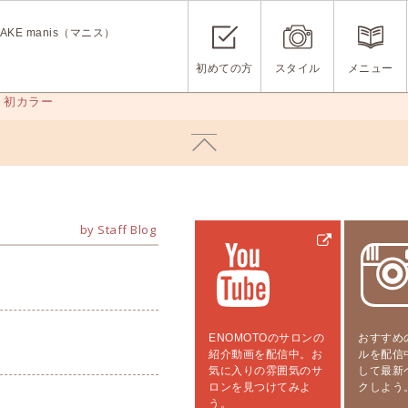
KE manis（マニス）
初めての方
スタイル
メニュー
>
初カラー
by Staff Blog
ENOMOTOのサロンの
おすすめ
紹介動画を配信中。お
ルを配信
気に入りの雰囲気のサ
して最新
ロンを見つけてみよ
クしよう
う。