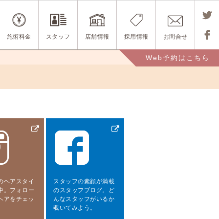
Tweet
施術料金
スタッフ
店舗情報
採用情報
お問合せ
する
Share
Web予約はこちら
する
のヘアスタイ
スタッフの素顔が満載
中。フォロー
のスタッフブログ。ど
ヘアをチェッ
んなスタッフがいるか
。
覗いてみよう。