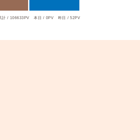
累計
/
106633PV
本日
/
0PV
昨日
/
52PV