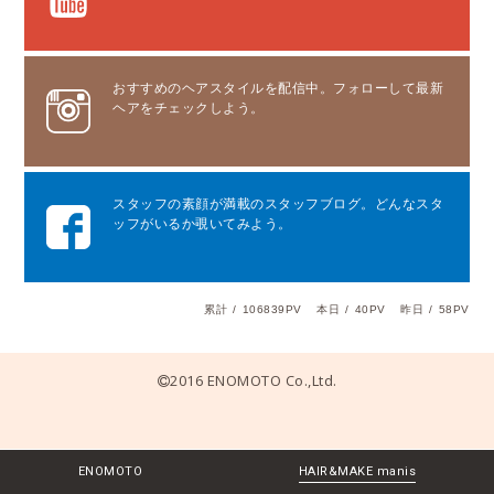
おすすめのヘアスタイルを配信中。フォローして最新
ヘアをチェックしよう。
スタッフの素顔が満載のスタッフブログ。どんなスタ
ッフがいるか覗いてみよう。
累計
/
106839PV
本日
/
40PV
昨日
/
58PV
2016 ENOMOTO Co.,Ltd.
ENOMOTO
HAIR&MAKE manis