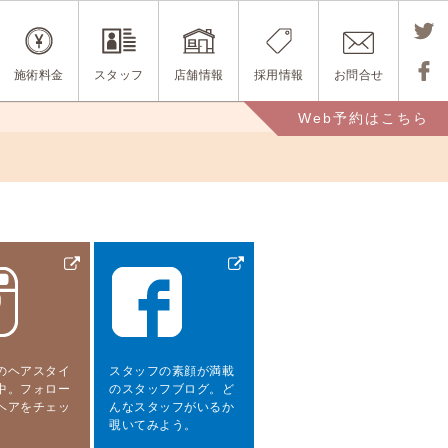
Tweet
施術料金
スタッフ
店舗情報
採用情報
お問合せ
する
Share
Web予約はこちら
する
のヘアスタイ
スタッフの素顔が満載
中。フォロー
のスタッフブログ。ど
ヘアをチェッ
んなスタッフがいるか
。
覗いてみよう。