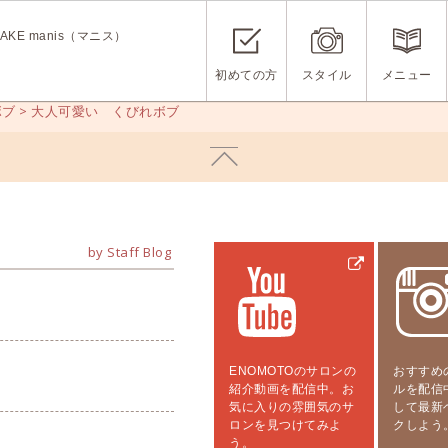
KE manis（マニス）
初めての方
スタイル
メニュー
ボブ
>
大人可愛い くびれボブ
by Staff Blog
ENOMOTOのサロンの
おすすめ
紹介動画を配信中。お
ルを配信
気に入りの雰囲気のサ
して最新
ロンを見つけてみよ
クしよう
う。