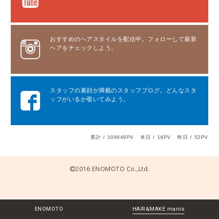
おすすめのヘアスタイルを配信中。フォローして最新
ヘアをチェックしよう。
スタッフの素顔が満載のスタッフブログ。どんなスタ
ッフがいるか覗いてみよう。
累計
/
106649PV
本日
/
16PV
昨日
/
52PV
2016 ENOMOTO Co.,Ltd.
ENOMOTO
HAIR&MAKE manis